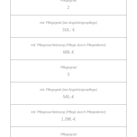
2
316,- €
689,-€
3
545,-€
1.298,-€