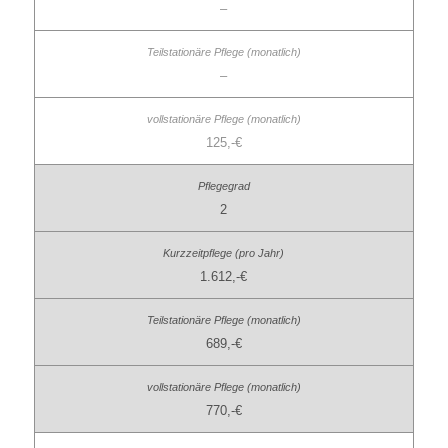
–
–
125,-€
2
1.612,-€
689,-€
770,-€